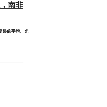
開普敦，南非
巧從裝飾字體、光