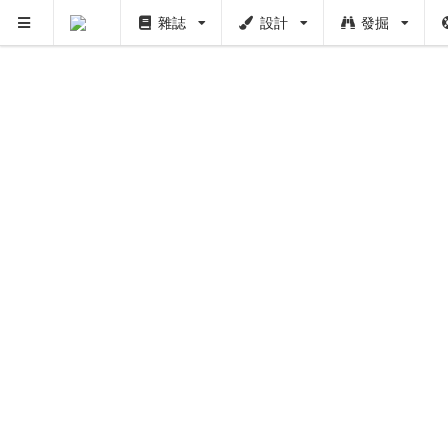
雜誌
設計
發掘