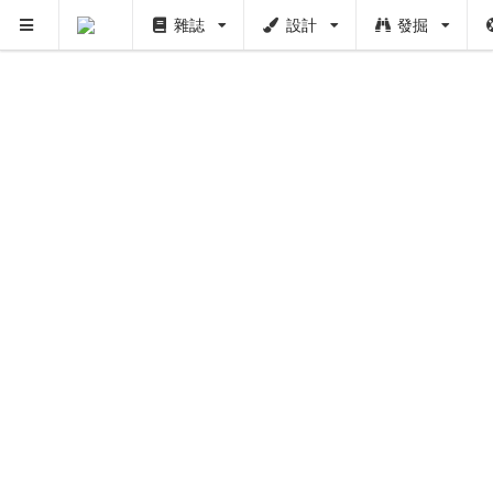
雜誌
設計
發掘