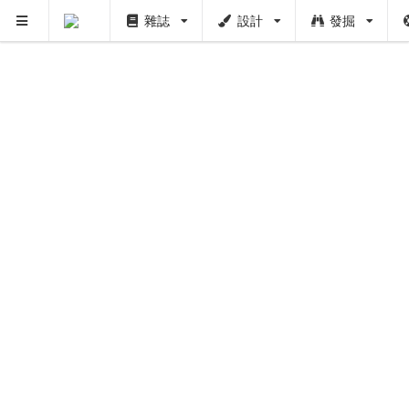
雜誌
設計
發掘