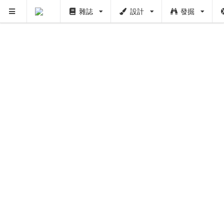
雜誌
設計
發掘