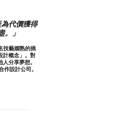
產為代價獲得
盡。」
一名技藝嫺熟的插
設計概念」。對
他人分享夢想。
d的合作設計公司。