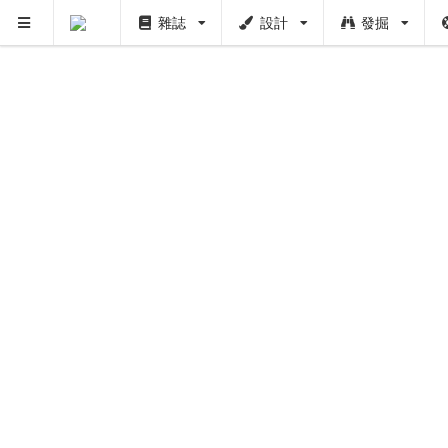
雜誌
設計
發掘