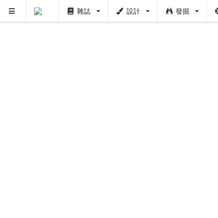
雜誌
設計
發掘