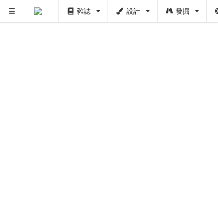
雜誌
設計
發掘