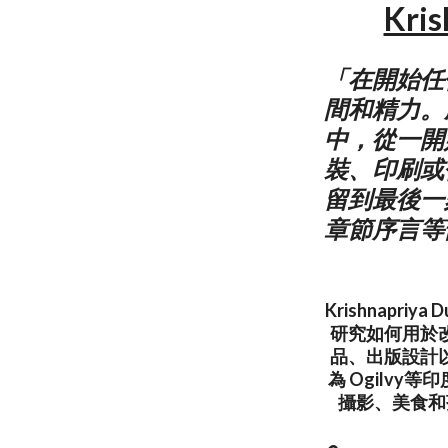
Kri
「在開始任
間和精力。
中，從一開
裝、印刷或
留到最後一
章節序言等
Krishnapr
研究如何用於
品、出版設計
為 Ogilv
攝影、美食和