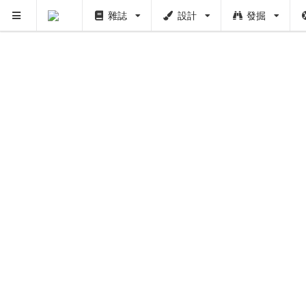
雜誌
設計
發掘