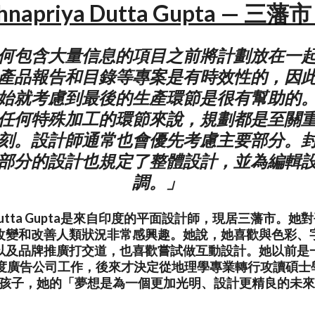
shnapriya Dutta Gupta — 三藩
何包含大量信息的項目之前將計劃放在一
產品報告和目錄等專案是有時效性的，因
始就考慮到最後的生產環節是很有幫助的
任何特殊加工的環節來說，規劃都是至關
刻。設計師通常也會優先考慮主要部分。
部分的設計也規定了整體設計，並為編輯
調。」
iya Dutta Gupta是來自印度的平面設計師，現居三藩市
改變和改善人類狀況非常感興趣。她說，她喜歡與色彩、
以及品牌推廣打交道，也喜歡嘗試做互動設計。她以前是
y等印度廣告公司工作，後來才決定從地理學專業轉行攻讀碩
孩子，她的「夢想是為一個更加光明、設計更精良的未來