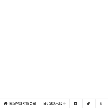
協誠設計有限公司⸺IdN 雜誌出版社