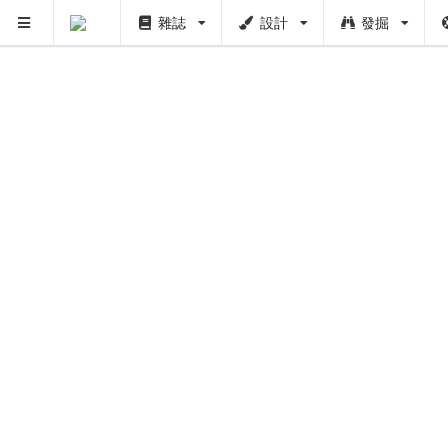
雜誌
設計
發掘