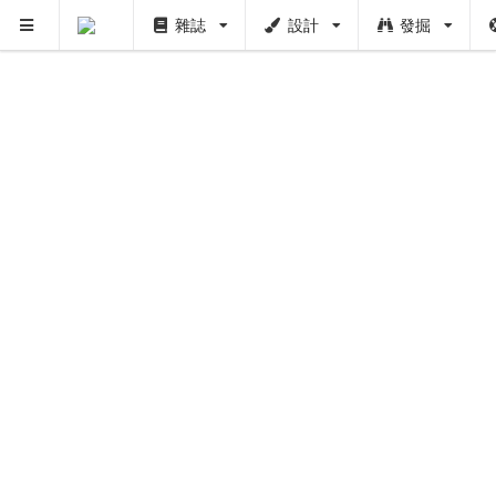
雜誌
設計
發掘