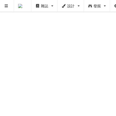
雜誌
設計
發掘