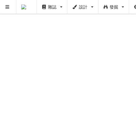
雜誌
設計
發掘