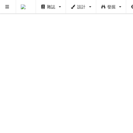
雜誌
設計
發掘