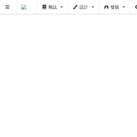
雜誌
設計
發掘