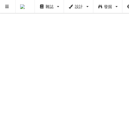
雜誌
設計
發掘