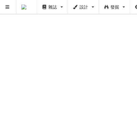
雜誌
設計
發掘