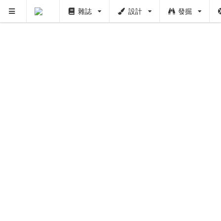
雜誌
設計
發掘