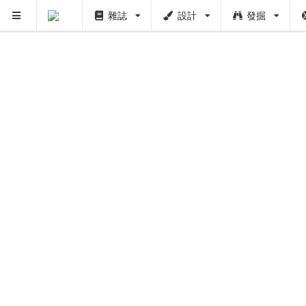
雜誌
設計
發掘