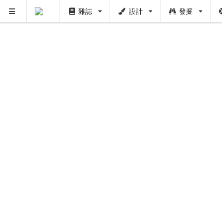
雜誌
設計
發掘