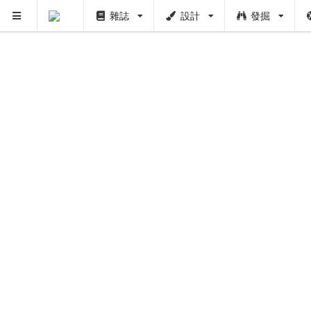
雜誌
設計
發掘