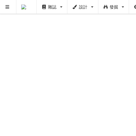
雜誌
設計
發掘