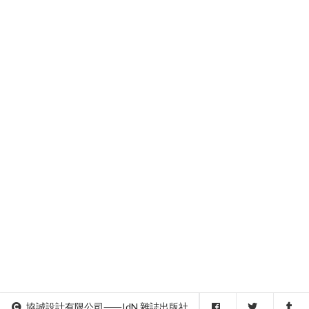
協誠設計有限公司⸺IdN 雜誌出版社