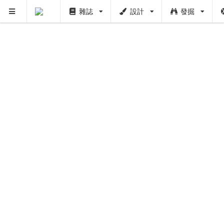
雜誌
設計
發掘