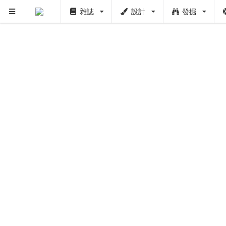
雜誌
設計
發掘