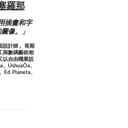
 巴塞羅那
用插畫和字
的圖像。」
平面設計師 。長期
工與數碼藝術相
又以自由職業設
a、UshuaÔa、
Ed. Planeta、