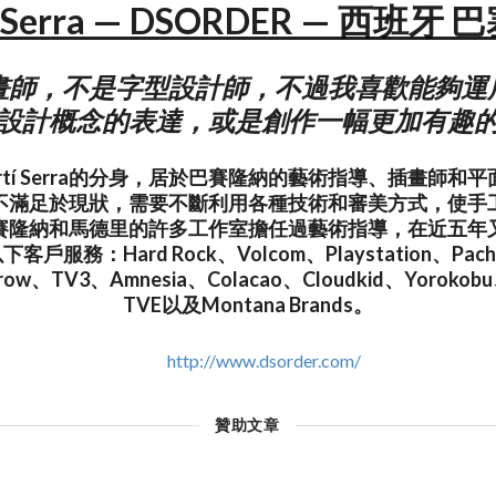
í Serra — DSORDER — 西班牙
畫師，不是字型設計師，不過我喜歡能夠運
設計概念的表達，或是創作一幅更加有趣
是Martí Serra的分身，居於巴賽隆納的藝術指導、插畫師和
不滿足於現狀，需要不斷利用各種技術和審美方式，使手
賽隆納和馬德里的許多工作室擔任過藝術指導，在近五年
戶服務：Hard Rock、Volcom、Playstation、Pach
Elrow、TV3、Amnesia、Colacao、Cloudkid、Yorokobu、
TVE以及Montana Brands。
http://www.dsorder.com/
贊助文章