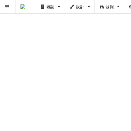
雜誌
設計
發掘