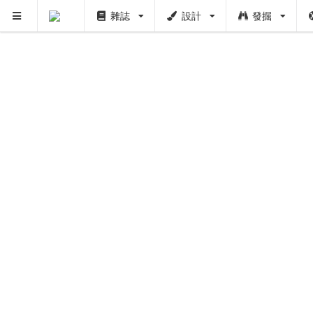
雜誌
設計
發掘