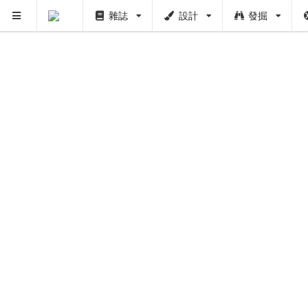
雜誌
設計
發掘