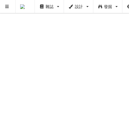
雜誌
設計
發掘