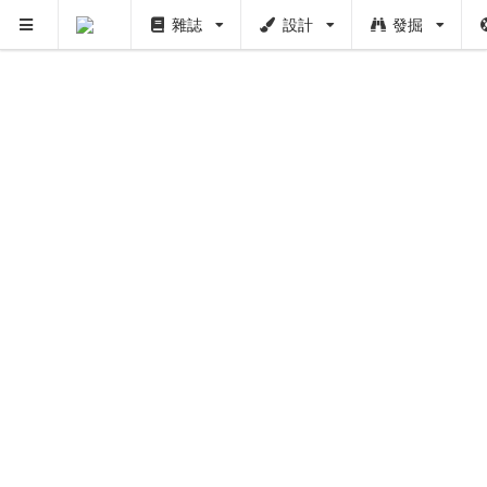
雜誌
設計
發掘