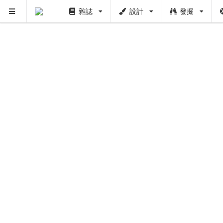
雜誌
設計
發掘