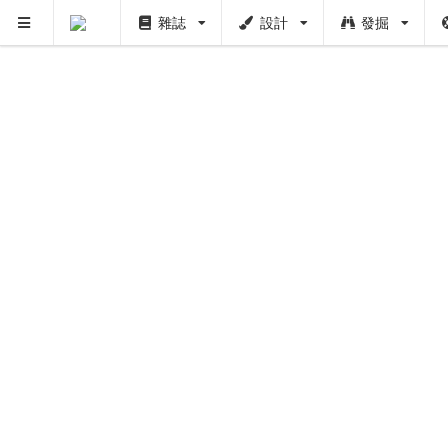
雜誌
設計
發掘