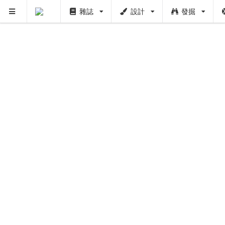
雜誌
設計
發掘