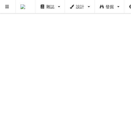
雜誌
設計
發掘