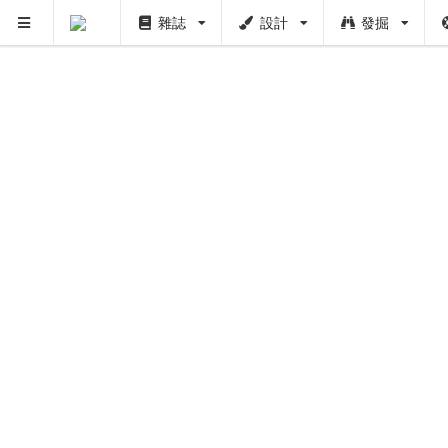
雜誌
設計
發掘