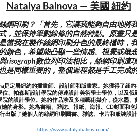
Natalya Balnova — 美國 紐約
絲網印刷？「首先，它讓我能夠自由地將
式，並保持筆劃線條的自然特點。原畫只
是當我在製作絲網印刷分色的最終檔時，
的顏色，希望能凸顯一些情感、視覺或概
risograph數位列印法相比，絲網印刷
也是同樣重要的，整個過程都是手工完成
Balnova是定居紐約的插畫師、設計師和版畫家。她獲得了
學位、帕森斯設計學院的傳達設計美術學士學位，以及俄
學院的設計學位。她的作品涉及多種藝術媒介，從水墨、
有她的身影。她為書籍、雜誌、報紙、海報、CD封面和包
行出版了她個人的絲網印刷圖書、雜誌、卡片和服裝設
https://www.natalyabalnova.com/