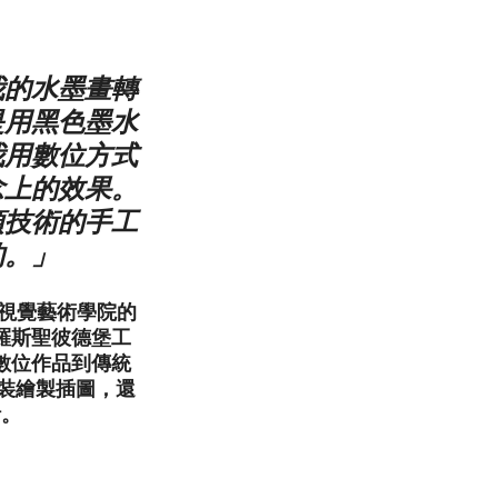
我的水墨畫轉
是用黑色墨水
我用數位方式
念上的效果。
這項技術的手工
的。」
紐約視覺藝術學院的
羅斯聖彼德堡工
數位作品到傳統
裝繪製插圖，還
計。