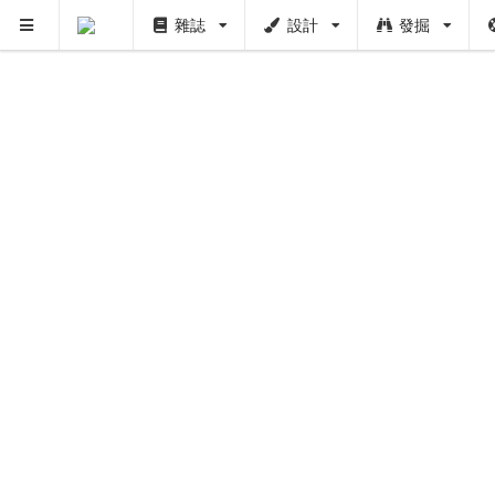
雜誌
設計
發掘