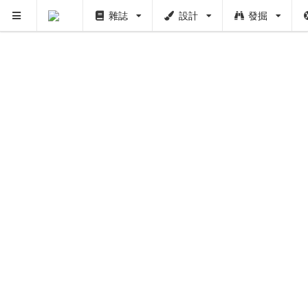
雜誌
設計
發掘