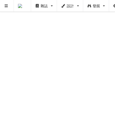
雜誌
設計
發掘