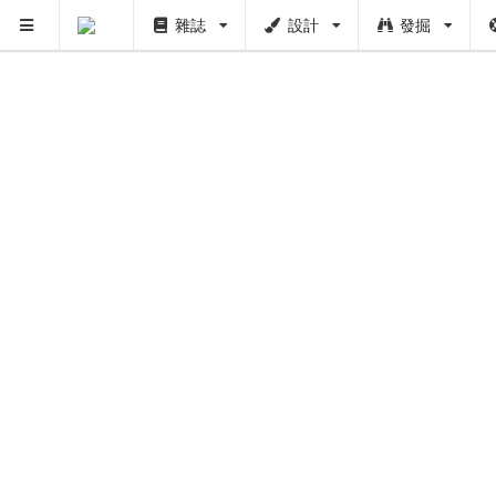
雜誌
設計
發掘