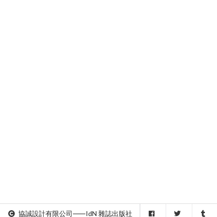
協誠設計有限公司⸺IdN 雜誌出版社