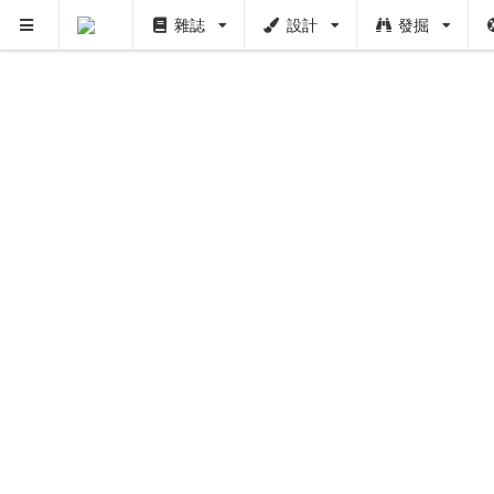
雜誌
設計
發掘