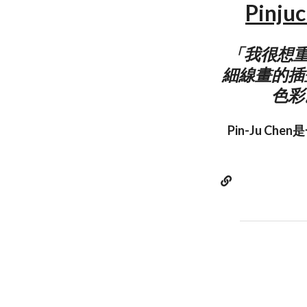
Pinju
「我很想重
細線畫的插
色彩
Pin-Ju C