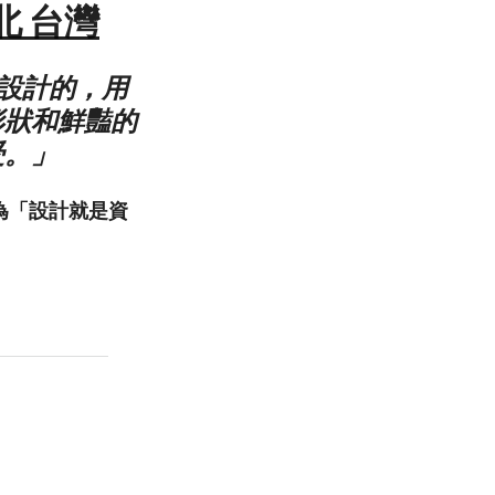
 台北 台灣
我設計的，用
形狀和鮮豔的
受。」
且認為「設計就是資