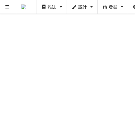
雜誌
設計
發掘