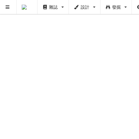
雜誌
設計
發掘