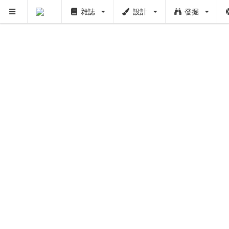
雜誌
設計
發掘