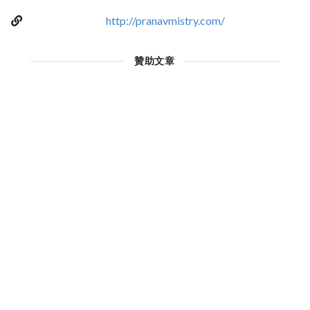
http://pranavmistry.com/
贊助文章