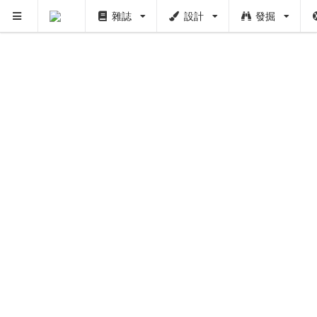
雜誌
設計
發掘