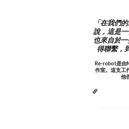
「在我們的
說，這是一
也來自於一
得聯繫，
Re-robot是由M
作室。這支工
他