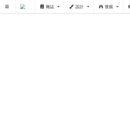
雜誌
設計
發掘