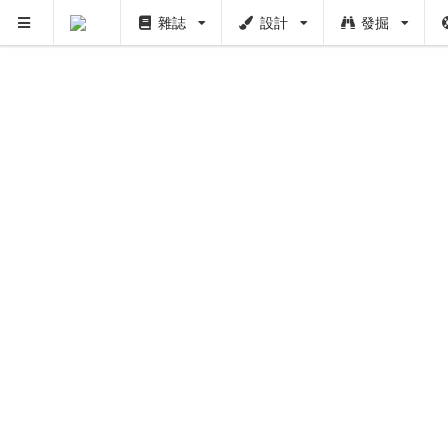
雜誌
設計
發掘