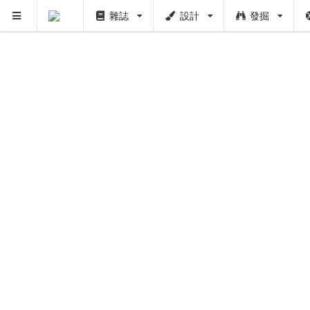
雜誌
設計
發掘