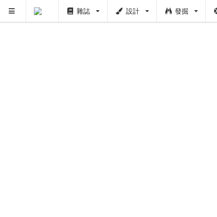
雜誌
設計
發掘