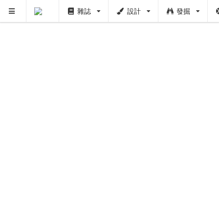
雜誌
設計
發掘