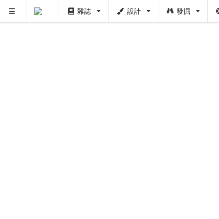
雜誌
設計
發掘