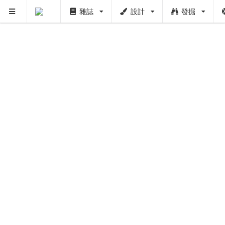
雜誌
設計
發掘