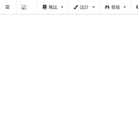
雜誌
設計
發掘